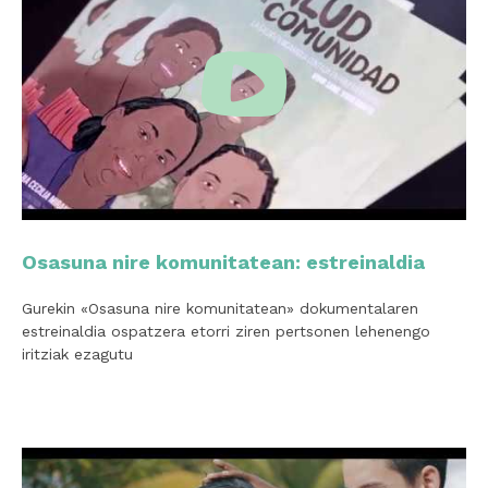
Osasuna nire komunitatean: estreinaldia
Gurekin «Osasuna nire komunitatean» dokumentalaren
estreinaldia ospatzera etorri ziren pertsonen lehenengo
iritziak ezagutu