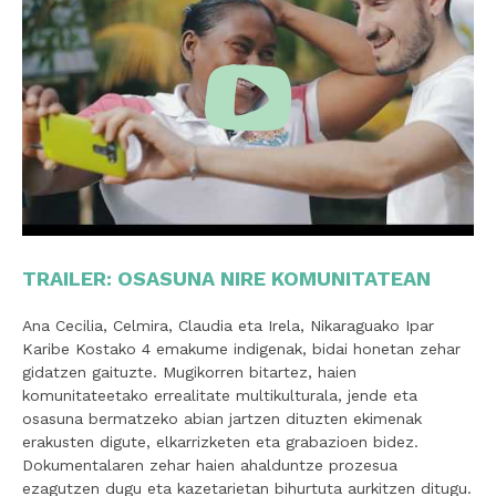
TRAILER: OSASUNA NIRE KOMUNITATEAN
Ana Cecilia, Celmira, Claudia eta Irela, Nikaraguako Ipar
Karibe Kostako 4 emakume indigenak, bidai honetan zehar
gidatzen gaituzte. Mugikorren bitartez, haien
komunitateetako errealitate multikulturala, jende eta
osasuna bermatzeko abian jartzen dituzten ekimenak
erakusten digute, elkarrizketen eta grabazioen bidez.
Dokumentalaren zehar haien ahalduntze prozesua
ezagutzen dugu eta kazetarietan bihurtuta aurkitzen ditugu.