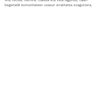
Ana Cecilia, Celmira, Claudia eta Irela lagundu, haien
begietatik komunitateen osasun erralitatea ezagutzera.