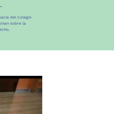
L
acia del Colegio
onan sobre la
echo.