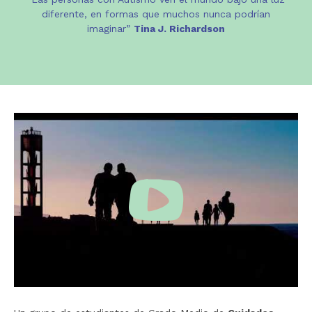
diferente, en formas que muchos nunca podrían
imaginar”
Tina J. Richardson