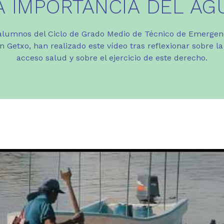
A IMPORTANCIA DEL AG
lumnos del Ciclo de Grado Medio de Técnico de Emergenc
n Getxo, han realizado este vídeo tras reflexionar sobre l
acceso salud y sobre el ejercicio de este derecho.