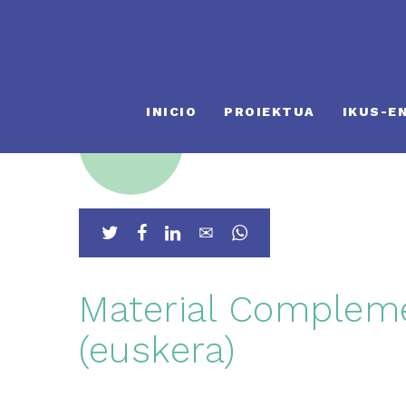
INICIO
PROIEKTUA
IKUS-E
20
Nov
Material Compleme
(euskera)