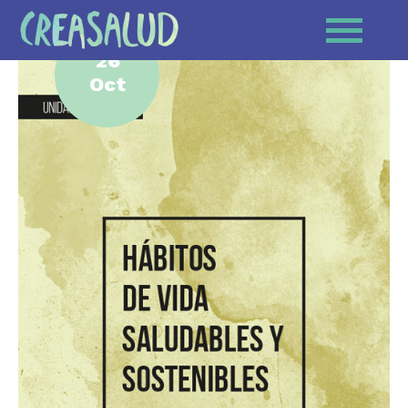
26
Oct