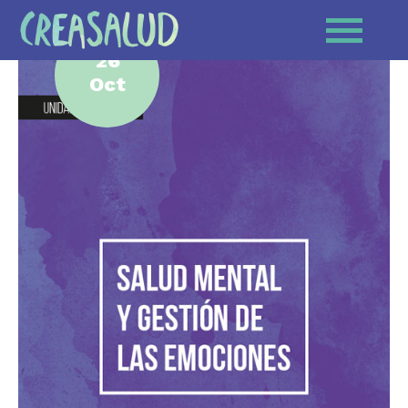
26
Oct