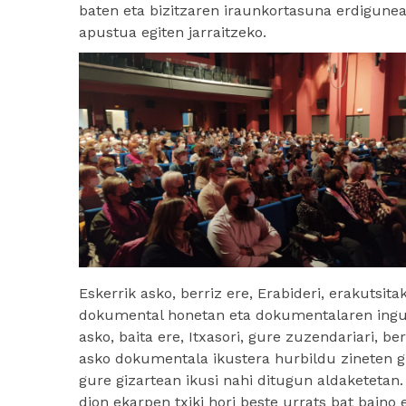
baten eta bizitzaren iraunkortasuna erdigunea
apustua egiten jarraitzeko.
Eskerrik asko, berriz ere, Erabideri, erakutsitak
dokumental honetan eta dokumentalaren inguru
asko, baita ere, Itxasori, gure zuzendariari, be
asko dokumentala ikustera hurbildu zineten gu
gure gizartean ikusi nahi ditugun aldaketetan
dion ekarpen txiki hori beste urrats bat bai