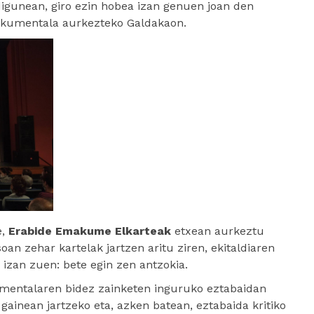
digunean, giro ezin hobea izan genuen joan den
kumentala aurkezteko Galdakaon.
,
Erabide Emakume Elkarteak
etxean aurkeztu
an zehar kartelak jartzen aritu ziren, ekitaldiaren
 izan zuen: bete egin zen antzokia.
umentalaren bidez zainketen inguruko eztabaidan
gainean jartzeko eta, azken batean, eztabaida kritiko