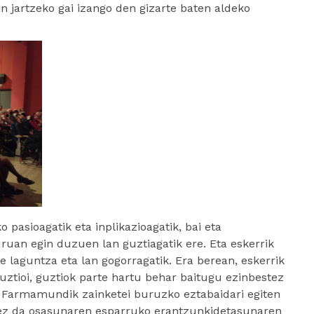
n jartzeko gai izango den gizarte baten aldeko
o pasioagatik eta inplikazioagatik, bai eta
an egin duzuen lan guztiagatik ere. Eta eskerrik
re laguntza eta lan gogorragatik. Era berean, eskerrik
ztioi, guztiok parte hartu behar baitugu ezinbestez
. Farmamundik zainketei buruzko eztabaidari egiten
no ez da osasunaren esparruko erantzunkidetasunaren