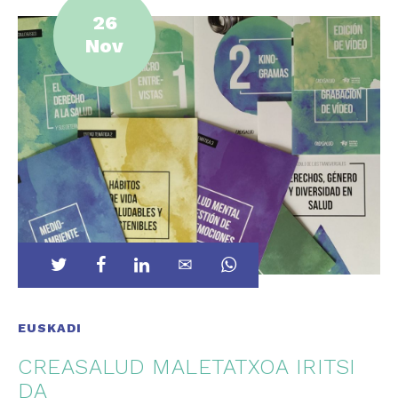
26
Nov
EUSKADI
CREASALUD MALETATXOA IRITSI
DA