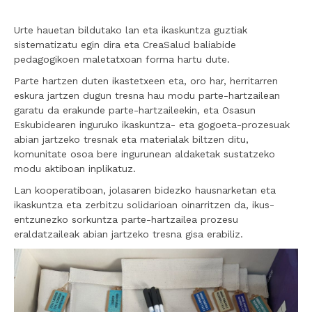
Urte hauetan bildutako lan eta ikaskuntza guztiak
sistematizatu egin dira eta CreaSalud baliabide
pedagogikoen maletatxoan forma hartu dute.
Parte hartzen duten ikastetxeen eta, oro har, herritarren
eskura jartzen dugun tresna hau modu parte-hartzailean
garatu da erakunde parte-hartzaileekin, eta Osasun
Eskubidearen inguruko ikaskuntza- eta gogoeta-prozesuak
abian jartzeko tresnak eta materialak biltzen ditu,
komunitate osoa bere ingurunean aldaketak sustatzeko
modu aktiboan inplikatuz.
Lan kooperatiboan, jolasaren bidezko hausnarketan eta
ikaskuntza eta zerbitzu solidarioan oinarritzen da, ikus-
entzunezko sorkuntza parte-hartzailea prozesu
eraldatzaileak abian jartzeko tresna gisa erabiliz.