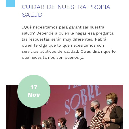
CUIDAR DE NUESTRA PROPIA
SALUD
¿Qué necesitamos para garantizar nuestra
salud? Depende a quien le hagas esa pregunta
las respuestas serán muy diferentes. Habrá
quien te diga que lo que necesitamos son
servicios públicos de calidad. Otras dirán que lo
que necesitamos son buenos y…
17
Nov