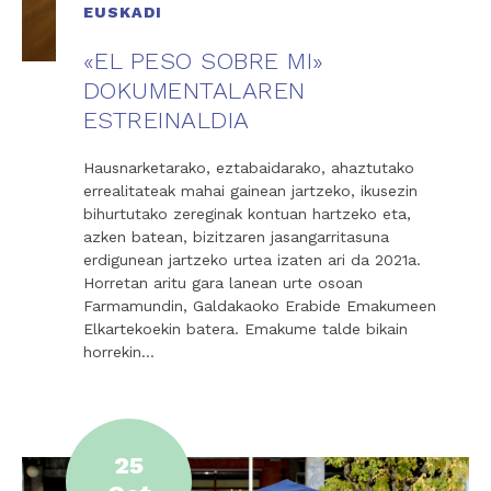
EUSKADI
«EL PESO SOBRE MI»
DOKUMENTALAREN
ESTREINALDIA
Hausnarketarako, eztabaidarako, ahaztutako
errealitateak mahai gainean jartzeko, ikusezin
bihurtutako zereginak kontuan hartzeko eta,
azken batean, bizitzaren jasangarritasuna
erdigunean jartzeko urtea izaten ari da 2021a.
Horretan aritu gara lanean urte osoan
Farmamundin, Galdakaoko Erabide Emakumeen
Elkartekoekin batera. Emakume talde bikain
horrekin…
25