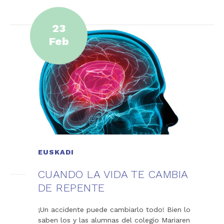
23
Feb
EUSKADI
CUANDO LA VIDA TE CAMBIA
DE REPENTE
¡Un accidente puede cambiarlo todo! Bien lo
saben los y las alumnas del colegio Mariaren