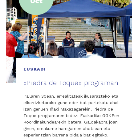
Oct
EUSKADI
«Piedra de Toque» programan
Irailaren 30ean, errealitateak ikusarazteko eta
elkarrizketarako gune eder bat partekatu ahal
izan genuen Iñaki Makazagarekin, Piedra de
Toque programaren bidez. Euskadiko GGKEen
Koordinakundearekin batera, Galdakaora joan
ginen, emakume harrigarrien ahotsean eta
esperientzian barrena bidaia bat egiteko.