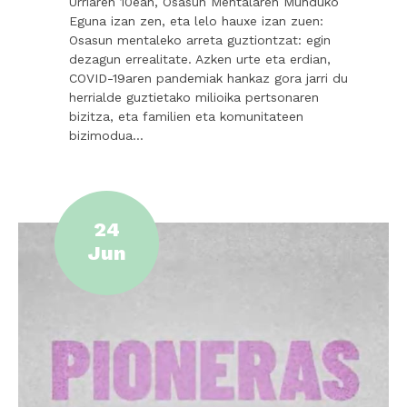
Urriaren 10ean, Osasun Mentalaren Munduko
Eguna izan zen, eta lelo hauxe izan zuen:
Osasun mentaleko arreta guztiontzat: egin
dezagun errealitate. Azken urte eta erdian,
COVID-19aren pandemiak hankaz gora jarri du
herrialde guztietako milioika pertsonaren
bizitza, eta familien eta komunitateen
bizimodua…
24
Jun