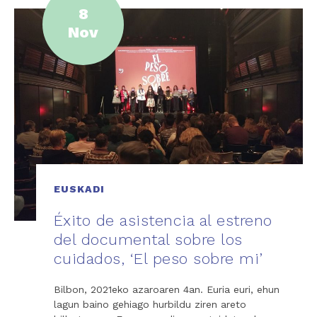
8
Nov
EUSKADI
Éxito de asistencia al estreno
del documental sobre los
cuidados, ‘El peso sobre mi’
Bilbon, 2021eko azaroaren 4an. Euria euri, ehun
lagun baino gehiago hurbildu ziren areto