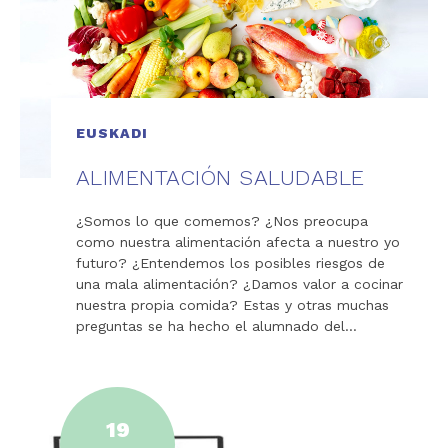
EUSKADI
ALIMENTACIÓN SALUDABLE
¿Somos lo que comemos? ¿Nos preocupa
como nuestra alimentación afecta a nuestro yo
futuro? ¿Entendemos los posibles riesgos de
una mala alimentación? ¿Damos valor a cocinar
nuestra propia comida? Estas y otras muchas
preguntas se ha hecho el alumnado del…
19