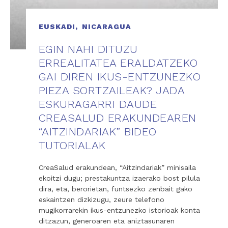
EUSKADI,
NICARAGUA
EGIN NAHI DITUZU
ERREALITATEA ERALDATZEKO
GAI DIREN IKUS-ENTZUNEZKO
PIEZA SORTZAILEAK? JADA
ESKURAGARRI DAUDE
CREASALUD ERAKUNDEAREN
“AITZINDARIAK” BIDEO
TUTORIALAK
CreaSalud erakundean, “Aitzindariak” minisaila
ekoitzi dugu; prestakuntza izaerako bost pilula
dira, eta, berorietan, funtsezko zenbait gako
eskaintzen dizkizugu, zeure telefono
mugikorrarekin ikus-entzunezko istorioak konta
ditzazun, generoaren eta aniztasunaren