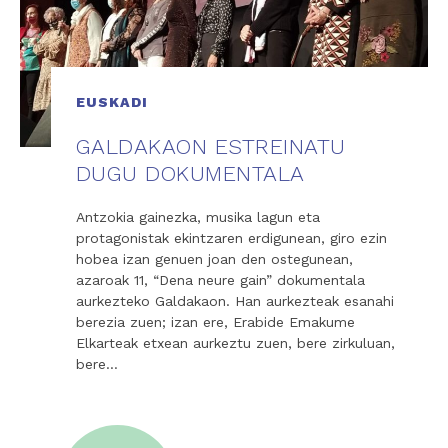
EUSKADI
GALDAKAON ESTREINATU
DUGU DOKUMENTALA
Antzokia gainezka, musika lagun eta
protagonistak ekintzaren erdigunean, giro ezin
hobea izan genuen joan den ostegunean,
azaroak 11, “Dena neure gain” dokumentala
aurkezteko Galdakaon. Han aurkezteak esanahi
berezia zuen; izan ere, Erabide Emakume
Elkarteak etxean aurkeztu zuen, bere zirkuluan,
bere…