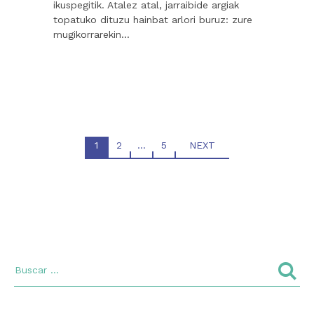
ikuspegitik. Atalez atal, jarraibide argiak
topatuko dituzu hainbat arlori buruz: zure
mugikorrarekin…
1
2
…
5
NEXT