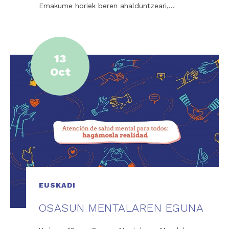
Emakume horiek beren ahalduntzeari,…
13
Oct
EUSKADI
OSASUN MENTALAREN EGUNA