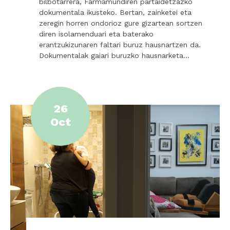
bilbotarrera, Farmamundiren partaidetzazko
dokumentala ikusteko. Bertan, zainketei eta
zeregin horren ondorioz gure gizartean sortzen
diren isolamenduari eta baterako
erantzukizunaren faltari buruz hausnartzen da.
Dokumentalak gaiari buruzko hausnarketa…
26
Oct